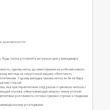
а домовленістю
ь. Будь ласка уточнюйте актуальні ціни у менеджера.
ужність, гумову нитку до намотування на робочий навою
кому вигляді на окруточной машині обплітають
етенням. У цьому випадку гумова нитка як би не бере
 нею і під неї.
ова, яка при переплетенні слід разом з гумовою ниткою і
вивающая основа, обматывающая зверху і знизу утокові
еплетенні розтяжність готової гумової стрічки з гладкими
швейцарському устаткуванні.