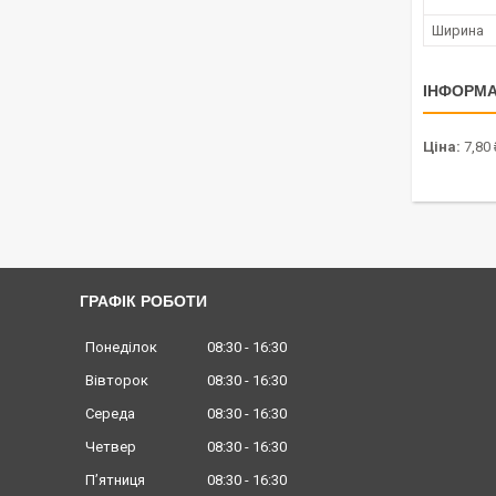
Ширина
ІНФОРМА
Ціна:
7,80 
ГРАФІК РОБОТИ
Понеділок
08:30
16:30
Вівторок
08:30
16:30
Середа
08:30
16:30
Четвер
08:30
16:30
Пʼятниця
08:30
16:30