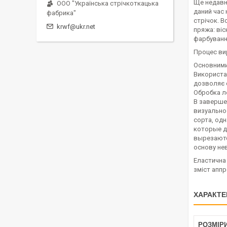
Ще недавн
ООО "Українська стрічкоткацька
даний час
фабрика"
стрічок. В
krwf@ukr.net
пряжа: віс
фарбуванні
Процес вир
Основними
Використан
дозволяє 
Обробка ле
В заверше
визуально
сорта, од
которые д
вырезаются
основу нев
Еластична
зміст аппр
ХАРАКТЕ
РОЗМІР