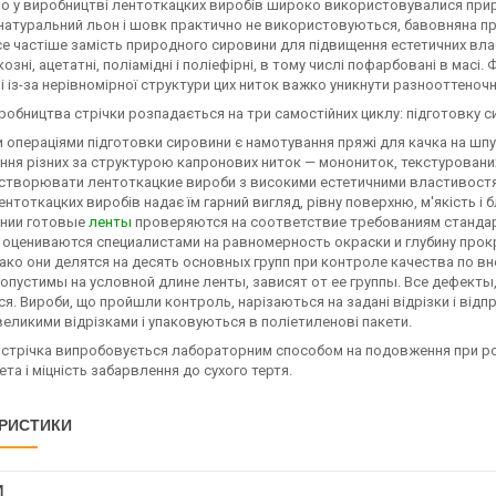
о у виробництві лентоткацких виробів широко використовувалися приро
 натуральний льон і шовк практично не використовуються, бавовняна п
се частіше замість природного сировини для підвищення естетичних вла
козні, ацетатні, поліамідні і поліефірні, в тому числі пофарбовані в мас
 із-за нерівномірної структури цих ниток важко уникнути разнооттеноч
обництва стрічки розпадається на три самостійних циклу: підготовку си
 операціями підготовки сировини є намотування пряжі для качка на шпу
ня різних за структурою капронових ниток — монониток, текстурованих 
створювати лентоткацкие вироби з високими естетичними властивост
нтоткацких виробів надає їм гарний вигляд, рівну поверхню, м'якість і б
нии готовые
ленты
проверяются на соответствие требованиям стандарт
 оцениваются специалистами на равномерность окраски и глубину прок
нако они делятся на десять основных групп при контроле качества по в
опустимы на условной длине ленты, зависят от ее группы. Все дефекты
. Вироби, що пройшли контроль, нарізаються на задані відрізки і відп
еликими відрізками і упаковуються в поліетиленові пакети.
 стрічка випробовується лабораторним способом на подовження при розт
ета і міцність забарвлення до сухого тертя.
РИСТИКИ
И