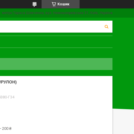
Кошик
метро Тараса Шевченка, вул. Нижньоюрківська 31, Київ, Україна
/РУЛОН)
4В80-Г34
 200 ₴