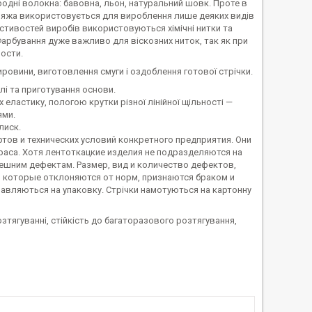
дні волокна: бавовна, льон, натуральний шовк. Проте в
ряжа використовується для вироблення лише деяких видів
стивостей виробів використовуються хімічні нитки та
і. Фарбування дуже важливо для віскозних ниток, так як при
ности.
ровини, виготовлення смуги і оздоблення готової стрічки.
лі та приготування основи.
еластику, пологою крутки різної лінійної щільності —
ями.
лиск.
ов и технических условий конкретного предприятия. Они
раса. Хотя лентоткацкие изделия не подразделяются на
нешним дефектам. Размер, вид и количество дефектов,
, которые отклоняются от норм, признаются браком и
равляються на упаковку. Стрічки намотуються на картонну
ягуванні, стійкість до багаторазового розтягування,