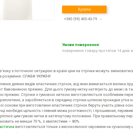
Купити
+380 (99) 405-43-79
повернення товару протягом 14 днів
з
в'язку з поточною ситуацією в країні ціни на стрічки можуть змінюватис
 розуміння. СЛАВА УКРАЇНІ!
ення деяких видів еластичних стрічок, від яких вимагається велика пр
т бавовняною пряжею. Для цього гумову нитку натягують до межі і в та
ю пряжею. Стрічки з гумовою ниткою виготовляються особливим перепл
ереплетенні, а заробляється в середину стрічки шляхом прокидки утка над
ої основи при виготовленні еластичних стрічок беруть участь рівна осн
чці необхідні щільність і певний межа розтяжності, і прошивная, пере
кріплює цим гумові нитки в натягнутому положенні. При правильному пер
новить не менше 70 %, з хвилястими — 80%.
ластична
виготовляється тільки з високоякісної сировини на сучасному 