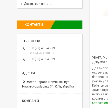
Доставка и оплата
КОНТАКТИ
+380 (99) 405-43-79
отдел маркетинга
УВАГА! У з
+380 (99) 405-43-79
Дякуємо за
Для виробл
окручиваю
бавовняно
участь у п
метро Тараса Шевченка, вул.
Крім гумов
Нижньоюрківська 31, Київ, Україна
додає стрі
нитки і за
краями ста
Стрічка е