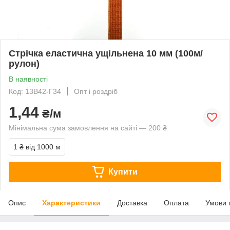
Стрічка еластична ущільнена 10 мм (100м/
рулон)
В наявності
Код: 13В42-Г34
Опт і роздріб
1,44
₴/м
Мінімальна сума замовлення на сайті — 200 ₴
1 ₴
від 1000 м
Купити
Опис
Характеристики
Доставка
Оплата
Умови 