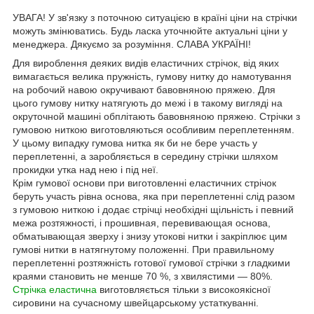
УВАГА! У зв'язку з поточною ситуацією в країні ціни на стрічки
можуть змінюватись. Будь ласка уточнюйте актуальні ціни у
менеджера. Дякуємо за розуміння. СЛАВА УКРАЇНІ!
Для вироблення деяких видів еластичних стрічок, від яких
вимагається велика пружність, гумову нитку до намотування
на робочий навою окручивают бавовняною пряжею. Для
цього гумову нитку натягують до межі і в такому вигляді на
окруточной машині обплітають бавовняною пряжею. Стрічки з
гумовою ниткою виготовляються особливим переплетенням.
У цьому випадку гумова нитка як би не бере участь у
переплетенні, а заробляється в середину стрічки шляхом
прокидки утка над нею і під неї.
Крім гумової основи при виготовленні еластичних стрічок
беруть участь рівна основа, яка при переплетенні слід разом
з гумовою ниткою і додає стрічці необхідні щільність і певний
межа розтяжності, і прошивная, перевивающая основа,
обматывающая зверху і знизу утокові нитки і закріплює цим
гумові нитки в натягнутому положенні. При правильному
переплетенні розтяжність готової гумової стрічки з гладкими
краями становить не менше 70 %, з хвилястими — 80%.
Стрічка еластична
виготовляється тільки з високоякісної
сировини на сучасному швейцарському устаткуванні.