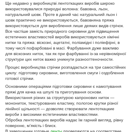
Ще недавно у виробництві лентоткацких виробів широко
використовувалися природні волокна: бавовна, льон,
натуральний шовк. Проте в даний час натуральний льон і
шовк практично не використовуються, бавовняна пряжа
використовується для вироблення лише деяких видів стрічок.
Все частіше замість природного сировини для підвищення
естетичних властивостей виробів використовуються хімічні
нитки та пряжа: віскозні, ацетатні, поліамідні і поліефірні, в
тому числі пофарбовані в масі. Фарбування дуже важливо
для віскозних ниток, так як при фарбуванні із-за нерівномірної
структури цих ниток важко уникнути разнооттеночности.
Процес виробництва стрічки розпадається на три самостійних
циклу: підготовку сировини, виготовлення смуги і оздоблення
готової стрічки.
Основними операціями підготовки сировини є намотування
пряжі для качка на шпулі та приготування основи.
Використання різних за структурою капронових ниток —
монониток, текстурованих еластику, пологою крутки різної
лінійної щільності — дозволяє створювати лентоткацкие
вироби з високими естетичними властивостями.
Обробка лентоткацких виробів надає їм гарний вигляд, рівну
поверхню, м'якість і блиск.
В завершении готовые
ленты
проверяются на соответствие