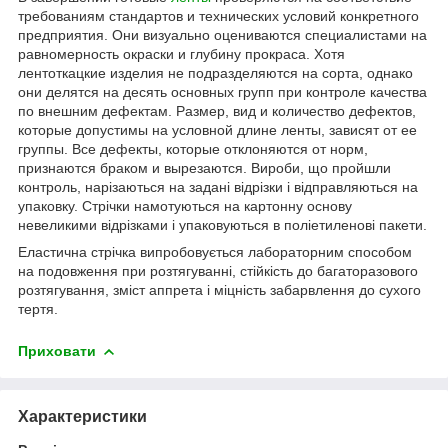
требованиям стандартов и технических условий конкретного
предприятия. Они визуально оцениваются специалистами на
равномерность окраски и глубину прокраса. Хотя
лентоткацкие изделия не подразделяются на сорта, однако
они делятся на десять основных групп при контроле качества
по внешним дефектам. Размер, вид и количество дефектов,
которые допустимы на условной длине ленты, зависят от ее
группы. Все дефекты, которые отклоняются от норм,
признаются браком и вырезаются. Вироби, що пройшли
контроль, нарізаються на задані відрізки і відправляються на
упаковку. Стрічки намотуються на картонну основу
невеликими відрізками і упаковуються в поліетиленові пакети.
Еластична стрічка випробовується лабораторним способом
на подовження при розтягуванні, стійкість до багаторазового
розтягування, зміст аппрета і міцність забарвлення до сухого
тертя.
Приховати
Характеристики