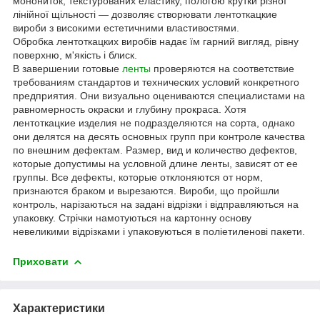
монониток, текстурованих еластику, пологою крутки різної
лінійної щільності — дозволяє створювати лентоткацкие
вироби з високими естетичними властивостями.
Обробка лентоткацких виробів надає їм гарний вигляд, рівну
поверхню, м'якість і блиск.
В завершении готовые
ленты
проверяются на соответствие
требованиям стандартов и технических условий конкретного
предприятия. Они визуально оцениваются специалистами на
равномерность окраски и глубину прокраса. Хотя
лентоткацкие изделия не подразделяются на сорта, однако
они делятся на десять основных групп при контроле качества
по внешним дефектам. Размер, вид и количество дефектов,
которые допустимы на условной длине ленты, зависят от ее
группы. Все дефекты, которые отклоняются от норм,
признаются браком и вырезаются. Вироби, що пройшли
контроль, нарізаються на задані відрізки і відправляються на
упаковку. Стрічки намотуються на картонну основу
невеликими відрізками і упаковуються в поліетиленові пакети.
Приховати
Характеристики