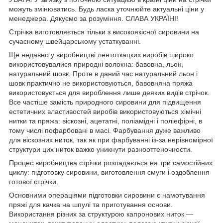
можуть змінюватись. Будь ласка уточнюйте актуальні ціни у
менеджера. Дякуємо за розуміння. СЛАВА УКРАЇНІ!
Стрічка виготовляється тільки з високоякісної сировини на
сучасному швейцарському устаткуванні.
Ще недавно у виробництві лентоткацких виробів широко
використовувалися природні волокна: бавовна, льон,
натуральний шовк. Проте в даний час натуральний льон і
шовк практично не використовуються, бавовняна пряжа
використовується для вироблення лише деяких видів стрічок.
Все частіше замість природного сировини для підвищення
естетичних властивостей виробів використовуються хімічні
нитки та пряжа: віскозні, ацетатні, поліамідні і поліефірні, в
тому числі пофарбовані в масі. Фарбування дуже важливо
для віскозних ниток, так як при фарбуванні із-за нерівномірної
структури цих ниток важко уникнути разнооттеночности.
Процес виробництва стрічки розпадається на три самостійних
циклу: підготовку сировини, виготовлення смуги і оздоблення
готової стрічки.
Основними операціями підготовки сировини є намотування
пряжі для качка на шпулі та приготування основи.
Використання різних за структурою капронових ниток —