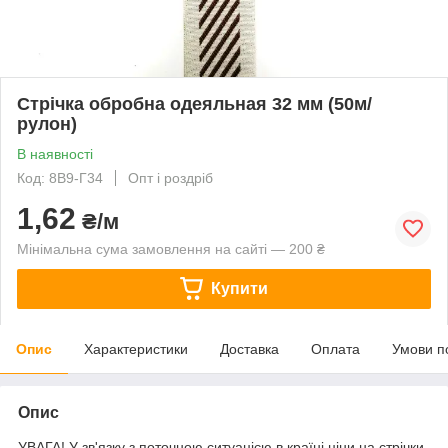
Стрічка обробна одеяльная 32 мм (50м/
рулон)
В наявності
Код: 8В9-Г34
Опт і роздріб
1,62
₴/м
Мінімальна сума замовлення на сайті — 200 ₴
Купити
Опис
Характеристики
Доставка
Оплата
Умови п
Опис
УВАГА! У зв'язку з поточною ситуацією в країні ціни на стрічки