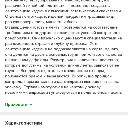
различной линейной плотности — позволяет создавать
лентоткацкие изделия с высокими эстетическими свойствами.
Отделка лентоткацких изделий придает им красивый вид,
ровную поверхность, мягкость и блеск.
В завершении готовые ленты проверяются на соответствие
требованиям стандартов и технических условий конкретного
предприятия. Они визуально оцениваются специалистами на
равномерность окраски и глубину прокраса. Хотя
лентоткацкие изделия не подразделяются на сорта, однако
они делятся на десять основных групп при контроле качества
по внешним дефектам. Размер, вид и количество дефектов,
которые допустимы на условной длине ленты, зависят от ее
группы. Все дефекты, которые отклоняются от норм,
признаются браком и вырезаются. Вироби, що пройшли
контроль, нарізаються на задані відрізки і відправляються на
упаковку. Стрічки намотуються на картонну основу
невеликими відрізками і упаковуються в поліетиленові пакети.
Приховати
Характеристики