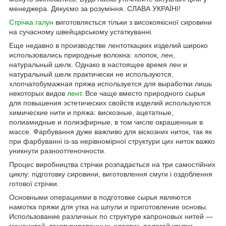
менеджера. Дякуємо за розуміння. СЛАВА УКРАЇНІ!
Стрічка галун
виготовляється тільки з високоякісної сировини
на сучасному швейцарському устаткуванні.
Еще недавно в производстве лентоткацких изделий широко
использовались природные волокна: хлопок, лен,
натуральный шелк. Однако в настоящее время лен и
натуральный шелк практически не используются,
хлопчатобумажная пряжа используется для выработки лишь
некоторых видов
лент
. Все чаще вместо природного сырья
для повышения эстетических свойств изделий используются
химические нити и пряжа: вискозные, ацетатные,
полиамидные и полиэфирные, в том числе окрашенные в
массе. Фарбування дуже важливо для віскозних ниток, так як
при фарбуванні із-за нерівномірної структури цих ниток важко
уникнути разнооттеночности.
Процес виробництва стрічки розпадається на три самостійних
циклу: підготовку сировини, виготовлення смуги і оздоблення
готової стрічки.
Основными операциями в подготовке сырья являются
намотка пряжи для утка на шпули и приготовление основы.
Использование различных по структуре капроновых нитей —
мононитей, текстурированных, эластик, пологой крутки