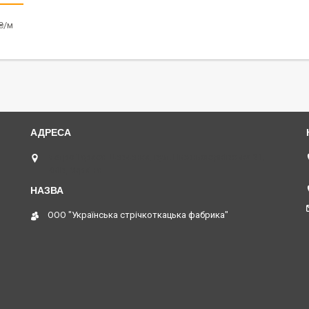
₴/м
метро Тараса Шевченка, вул. Нижньоюрківська 31,
Київ, Україна
ООО "Українська стрічкоткацька фабрика"