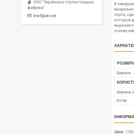
ООО "Українська стрічкоткацька
В заверше
фабрика"
визуально
сорта, од
krwf@ukr.net
которые д
вырезаются
основу нев
ХАРАКТЕ
РОЗМІР
Ширина
КОРИСТ
Ширина, 
Колір
ІНФОРМА
Ціна:
1,50 