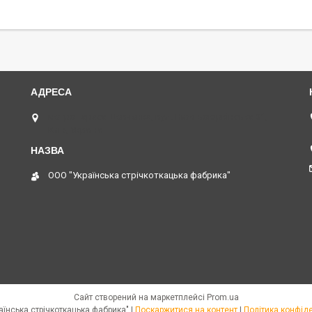
метро Тараса Шевченка, вул. Нижньоюрківська 31,
Київ, Україна
ООО "Українська стрічкоткацька фабрика"
Сайт створений на маркетплейсі
Prom.ua
ООО "Українська стрічкоткацька фабрика" |
Поскаржитися на контент
|
Політика конфіде