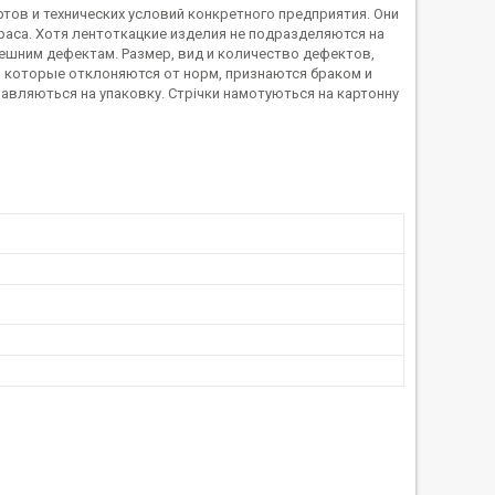
ов и технических условий конкретного предприятия. Они
раса. Хотя лентоткацкие изделия не подразделяются на
нешним дефектам. Размер, вид и количество дефектов,
, которые отклоняются от норм, признаются браком и
равляються на упаковку. Стрічки намотуються на картонну