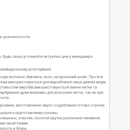
а домовленістю
ь. Будь ласка уточнюйте актуальні ціни у менеджера.
 швейцарському устаткуванні.
дні волокна: бавовна, льон, натуральний шовк. Проте в
ряжа використовується для вироблення лише деяких видів
стивостей виробів використовуються хімічні нитки та
і. Фарбування дуже важливо для віскозних ниток, так як при
ности.
ровини, виготовлення смуги і оздоблення готової стрічки.
 шпули и приготовление основы.
рованных, эластик, пологой крутки различной линейной
ими свойствами.
гкость и блеск.