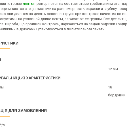
нии готовые
ленты
проверяются на соответствие требованиям стандарт
 оцениваются специалистами на равномерность окраски и глубину прок
нако они делятся на десять основных групп при контроле качества по в
опустимы на условной длине ленты, зависят от ее группы. Все дефекты
. Вироби, що пройшли контроль, нарізаються на задані відрізки і відп
еликими відрізками і упаковуються в поліетиленові пакети.
РИСТИКИ
И
12 мм
УВАЛЬНИЦЬКІ ХАРАКТЕРИСТИКИ
мм
18
бордовий
ЦІЯ ДЛЯ ЗАМОВЛЕННЯ
₴/м