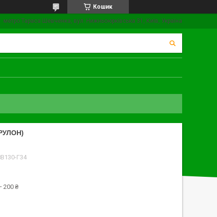
Кошик
метро Тараса Шевченка, вул. Нижньоюрківська 31, Київ, Україна
РУЛОН)
8В130-Г34
 200 ₴