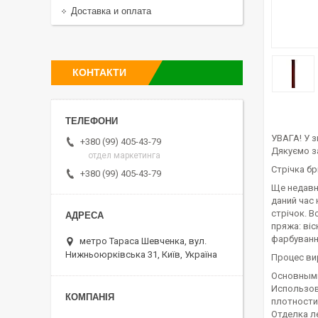
Доставка и оплата
КОНТАКТИ
УВАГА! У з
+380 (99) 405-43-79
Дякуємо за
отдел маркетинга
Стрічка бр
+380 (99) 405-43-79
Ще недавн
даний час
стрічок. В
пряжа: віс
фарбуванні
метро Тараса Шевченка, вул.
Нижньоюрківська 31, Київ, Україна
Процес вир
Основными
Использов
плотности
Отделка л