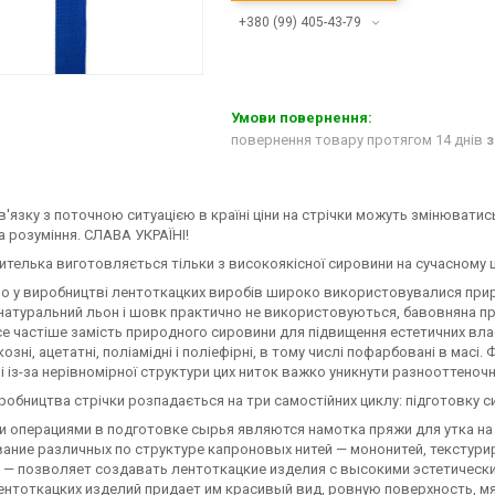
+380 (99) 405-43-79
повернення товару протягом 14 днів
з
в'язку з поточною ситуацією в країні ціни на стрічки можуть змінюватис
 розуміння. СЛАВА УКРАЇНІ!
ителька виготовляється тільки з високоякісної сировини на сучасному
о у виробництві лентоткацких виробів широко використовувалися приро
 натуральний льон і шовк практично не використовуються, бавовняна п
се частіше замість природного сировини для підвищення естетичних вла
козні, ацетатні, поліамідні і поліефірні, в тому числі пофарбовані в мас
 із-за нерівномірної структури цих ниток важко уникнути разнооттеноч
обництва стрічки розпадається на три самостійних циклу: підготовку си
 операциями в подготовке сырья являются намотка пряжи для утка на
ание различных по структуре капроновых нитей — мононитей, текстури
 — позволяет создавать лентоткацкие изделия с высокими эстетическ
ентоткацких изделий придает им красивый вид, ровную поверхность, мя